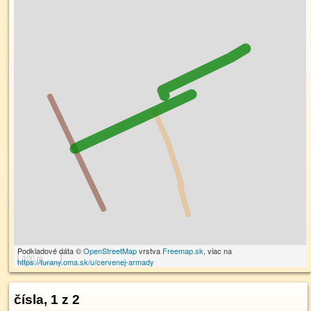
Podkladové dáta ©
OpenStreetMap
vrstva
Freemap.sk
, viac na
100 m
https://turany.oma.sk/u/cervenej-armady
čísla, 1 z 2