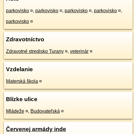
parkovisko
¤
,
parkovisko
¤
,
parkovisko
¤
,
parkovisko
¤
,
parkovisko
¤
Zdravotníctvo
Zdravotné stredisko Turany
¤
,
veterinár
¤
Vzdelanie
Materská škola
¤
Blízke ulice
Mládeže
¤
,
Budovateľská
¤
Červenej armády inde