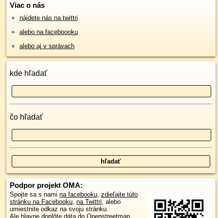
Viac o nás
nájdete nás na twittri
alebo na faceboooku
alebo aj v správach
kde hľadať
čo hľadať
Podpor projekt OMA:
Spojte sa s nami
na facebooku
,
zdieľajte túto
stránku na Facebooku
,
na Twittri
, alebo
umiestnite odkaz na svoju stránku.
Ale hlavne doplňte dáta do Openstreetmap,