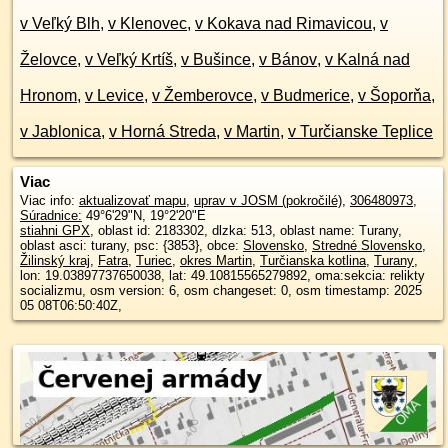
v Veľký Blh
,
v Klenovec
,
v Kokava nad Rimavicou
,
v
Želovce
,
v Veľký Krtíš
,
v Bušince
,
v Bánov
,
v Kalná nad
Hronom
,
v Levice
,
v Žemberovce
,
v Budmerice
,
v Šoporňa
,
v Jablonica
,
v Horná Streda
,
v Martin
,
v Turčianske Teplice
Viac
Viac info:
aktualizovať mapu
,
uprav v JOSM (pokročilé)
,
306480973
,
Súradnice:
49°6'29"N
,
19°2'20"E
stiahni GPX
, oblast id: 2183302, dlzka: 513, oblast name: Turany,
oblast asci: turany, psc: {3853}, obce:
Slovensko
,
Stredné Slovensko
,
Žilinský kraj
,
Fatra
,
Turiec
,
okres Martin
,
Turčianska kotlina
,
Turany
,
lon: 19.03897737650038, lat: 49.10815565279892, oma:sekcia: relikty
socializmu, osm version: 6, osm changeset: 0, osm timestamp: 2025
05 08T06:50:40Z,