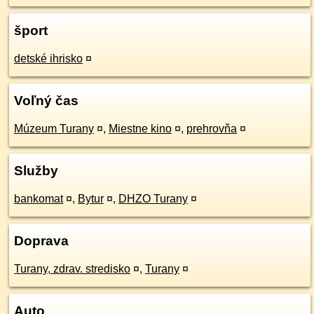
šport
detské ihrisko
¤
Voľný čas
Múzeum Turany
¤
,
Miestne kino
¤
,
prehrovňa
¤
Služby
bankomat
¤
,
Bytur
¤
,
DHZO Turany
¤
Doprava
Turany, zdrav. stredisko
¤
,
Turany
¤
Auto