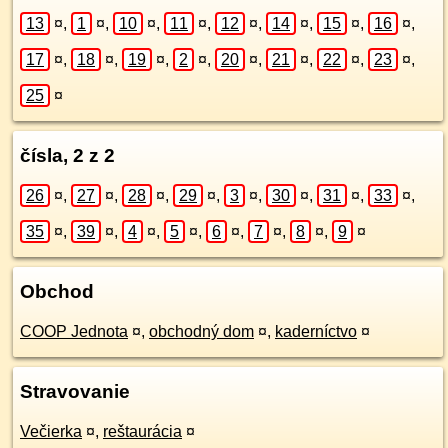
13
¤
,
1
¤
,
10
¤
,
11
¤
,
12
¤
,
14
¤
,
15
¤
,
16
¤
,
17
¤
,
18
¤
,
19
¤
,
2
¤
,
20
¤
,
21
¤
,
22
¤
,
23
¤
,
25
¤
čísla, 2 z 2
26
¤
,
27
¤
,
28
¤
,
29
¤
,
3
¤
,
30
¤
,
31
¤
,
33
¤
,
35
¤
,
39
¤
,
4
¤
,
5
¤
,
6
¤
,
7
¤
,
8
¤
,
9
¤
Obchod
COOP Jednota
¤
,
obchodný dom
¤
,
kaderníctvo
¤
Stravovanie
Večierka
¤
,
reštaurácia
¤