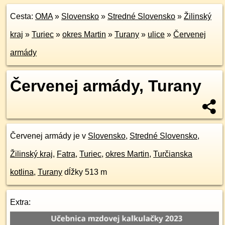
Cesta:
OMA
»
Slovensko
»
Stredné Slovensko
»
Žilinský
kraj
»
Turiec
»
okres Martin
»
Turany
»
ulice
»
Červenej
armády
Červenej armády, Turany
Červenej armády je v
Slovensko
,
Stredné Slovensko
,
Žilinský kraj
,
Fatra
,
Turiec
,
okres Martin
,
Turčianska
kotlina
,
Turany
dĺžky 513 m
Extra: